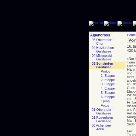
Alpencross
Home
Vo
06 Oberstdorf
Chur
16. b
04 Holzkirchen
430 k
Gardasee
04 Mittenwald
«Nur 
Gardasee
Trans
03 Sonthofen
Diese
Gardasee
Hitze
Prolog
und J
1. Etappe
mehr 
2. Etappe
angeh
3. Etappe
an d
Gudru
4. Etappe
Etappe
5. Etappe
Wir f
6. Etappe
von S
Epilog
Fimba
Fotos
Vinsc
01 Oberstdorf
und P
Gardasee
Auf d
Kolle
01 Rosenheim
Man f
Gardasee
Süden
00 Achensee
Adria
Für 
Tourb