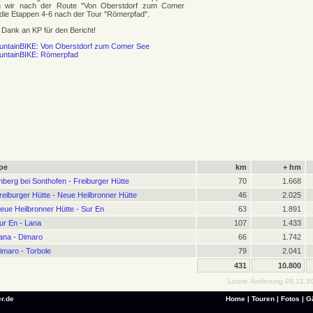
n wir nach der Route "Von Oberstdorf zum Comer
 die Etappen 4-6 nach der Tour "Römerpfad".
 Dank an KP für den Bericht!
untainBIKE: Von Oberstdorf zum Comer See
untainBIKE: Römerpfad
pe
km
+ hm
mberg bei Sonthofen - Freiburger Hütte
70
1.668
reiburger Hütte - Neue Heilbronner Hütte
46
2.025
eue Heilbronner Hütte - Sur En
63
1.891
ur En - Lana
107
1.433
ana - Dimaro
66
1.742
imaro - Torbole
79
2.041
431
10.800
Letzte Änderung 09.12.20
r.de
Home
|
Touren
|
Fotos
|
G