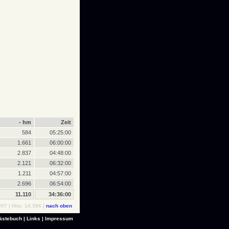
- hm
Zeit
584
05:25:00
1.661
06:00:00
2.837
04:48:00
2.121
06:32:00
1.211
04:57:00
2.696
06:54:00
11.110
34:36:00
07 | Hits: 14.386 |
nach oben
ästebuch
|
Links
|
Impressum