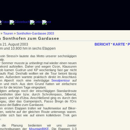
»
Touren
»
Sonthofen-Gardasee 2003
n Sonthofen zum Gardasee
is 21. August 2003
BERICHT
•
KARTE
•
P
m und 10.800 hm in sechs Etappen
kein Stress!» lautete das Motto unserer sechstägigen
alp.
r Sommer musste ja unbedingt mal wieder einen neuen
rekord aufstellen. Daher und wegen Ozon, Klausuren
ob kamen Gudrun und KP wochenlang fast gar nicht
aufs Rad. Deshalb wollten wir die Tour betont lässig
en. Außerdem wartete praktisch direkt im Anschluss
en AlpenX noch eine mehrtägige
Seealpentour
auf
n und mich. Aus dem Grund hatten wir einfachere
n für die letzten Tage eingeplant.
olgten anfangs noch der einschlägigen Standardroute
onthofen über bzw. durch Schrofenpass, Silbertal,
pass und Val d'Uina. Anschließend ging es durch den
hgau, über das Gampenjoch, Passo Bregn de l'Ors
asso del Ballino zum Gardasee.
en ersten Etappen trafen wir haufenweise auf Biker-
gen, welche auf der gleichen Route unterwegs waren.
ühlte sich fast wie auf einem kollektiven Trek gen
.
die Planung bedienten wir uns zweier
eschreibungen der
MountainBIKE
. Die Etappen 1-3