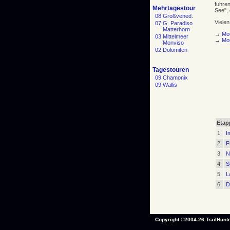
fuhre
Mehrtagestour
See",
08 Großvened.
Vielen
07 G. Paradiso
Matterhorn
→
Mo
03 Mittelmeer
→
Mo
Monviso
02 Dolomiten
Tagestouren
09 Chamonix
09 Wallis
Etap
1.
I
2.
F
3.
N
4.
S
5.
L
6.
D
Copyright ©2004-26 TrailHunte