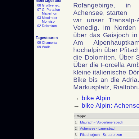
Mehrtagestour
Rofangebirge, i
08 Großvened.
07 G. Paradiso
Achensee, starten
Matterhorn
03 Mittelmeer
wir unser Transalp-
Monviso
02 Dolomiten
Venedig. Im Norden 
über das Gaisjoch in
Tagestouren
Am Alpenhauptk
09 Chamonix
09 Wallis
hochalpin über Pfitsc
die Dolomiten. Über 
Über die Forcella Amb
kleine italienische Dö
Bike bis an die Adri
Markusplatz, Rialtobrü
→
bike Alpin
→
bike Alpin: Achens
Etappe
1.
Maurach - Vorderlanersbach
2.
Achensee - Lanersbach
3.
Pfitscherjoch - St. Lorenzen