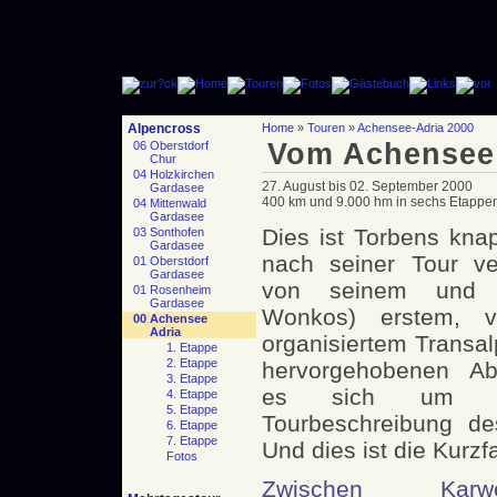
Alpencross
Home
»
Touren
»
Achensee-Adria 2000
Vom Achensee 
06 Oberstdorf
Chur
04 Holzkirchen
27. August bis 02. September 2000
Gardasee
400 km und 9.000 hm in sechs Etappe
04 Mittenwald
Gardasee
Dies ist Torbens kna
03 Sonthofen
Gardasee
nach seiner Tour ver
01 Oberstdorf
Gardasee
von seinem und S
01 Rosenheim
Gardasee
Wonkos) erstem,
00 Achensee
Adria
organisiertem Transal
1. Etappe
2. Etappe
hervorgehobenen Ab
3. Etappe
es sich um A
4. Etappe
5. Etappe
Tourbeschreibung des
6. Etappe
7. Etappe
Und dies ist die Kurzf
Fotos
Zwischen Kar