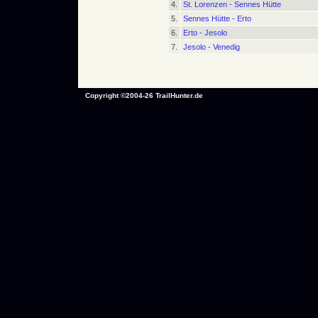
4.
St. Lorenzen - Sennes Hütte
5.
Sennes Hütte - Erto
6.
Erto - Jesolo
7.
Jesolo - Venedig
Copyright ©2004-26 TrailHunter.de