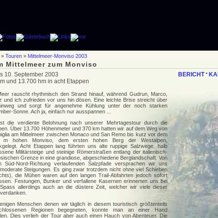
»
Touren
»
Mittelmeer-Monviso 2003
m Mittelmeer zum Monviso
is 10. September 2003
BERICHT
•
KA
m und 13.700 hm in acht Etappen
eer rauscht rhythmisch den Strand hinauf, während Gudrun, Marco,
 und ich zufrieden vor uns hin dösen. Eine leichte Brise streicht über
inweg und sorgt für angenehme Kühlung unter der noch starken
mber-Sonne. Ach ja, einfach nur ausspannen ...
ist die verdiente Belohnung nach unserer Mehrtagestour durch die
pen. Über 13.700 Höhenmeter und 370 km hatten wir auf dem Weg von
miglia am Mittelmeer zwischen Monaco und San Remo bis kurz vor dem
1 m hohen Monviso, dem ersten hohen Berg der Westalpen,
kgelegt. Acht Etappen lang führten uns alte ruppige Salzwege, halb
sene Militärsteige und steinige Römerstraßen entlang der italienisch-
ösischen Grenze in eine grandiose, abgeschiedene Berglandschaft. Von
n Süd-Nord-Richtung verlaufenden Salzpfade versprachen wir uns
 moderate Steigungen. Es ging zwar trotzdem nicht ohne viel Schieben
echts), die Mühen waren auf den langen Trail-Abfahrten jedoch sofort
ssen. Festungen, Bunker und verfallene Kasernen erinnerten uns bei
 Spass allerdings auch an die düstere Zeit, welcher wir viele dieser
 verdanken.
enigen Menschen denen wir täglich in diesem touristisch größtenteils
schlossenen Regionen begegneten, konnte man an einer Hand
len. Dies verlieh der Tour aber auch einen Hauch von Abenteuer. Die