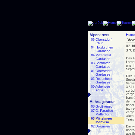
Alpencross
Home
Vo
06 Oberstdorf
Chur
02. b
04 Holzkirchen
370 k
Gardasee
04 Mittenwald
Das M
Gardasee
Lorenz
03 Sonthofen
uns h
Gardasee
Septe
01 Oberstdorf
Gardasee
Dies 
01 Rosenheim
Seeal
Gardasee
Venti
00 Achensee
3.84
Adria
zurüc
verges
franz
den i
Mehrtagestour
dabei
08 Großvened.
(s. r
07 G. Paradiso
verge
Matterhorn
allem
03 Mittelmeer
Trails
Monviso
02 Dolomiten
Die w
uner
abzäh