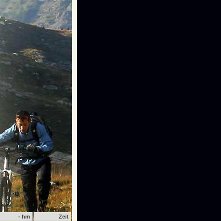
- hm
Zeit