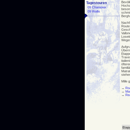
Bevöl
Tagestouren
Hocha
09 Chamonix
beson
09 Wallis
schmi
Bergh
Nachf
Route
Gesch
Vallo
Losett
Weges
Aufgr
Über
Etapp
Trave
italie
öfter
famil
Matra
stehe
Mille 
→
Ro
→
Mar
→
Re
Etap