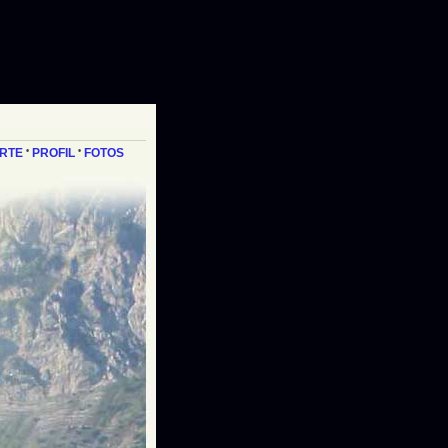
RTE
•
PROFIL
•
FOTOS