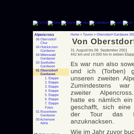
Alpencross
Home
»
Touren
»
Oberstdorf-Gardasee 20
Von Oberstdor
06 Oberstdorf
Chur
04 Holzkirchen
31. August bis 08. September 2001
Gardasee
442 km und 14.000 hm in sieben Etap
04 Mittenwald
Gardasee
Es war nun also sowe
03 Sonthofen
Gardasee
und ich (Torben) 
01 Oberstdorf
Gardasee
unseren zweiten Alp
1. Etappe
2. Etappe
Zumindestens wa
3. Etappe
4. Etappe
zweiter Alpencross
5. Etappe
hatte es nämlich ein
6. Etappe
7. Etappe
geschafft, sich ein
Fotos
01 Rosenheim
der Tour das Ha
Gardasee
00 Achensee
anzuknacksen.
Adria
Wie im Jahr zuvor buc