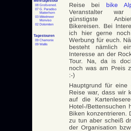
Mehrtagestour
Reise bei
bike Al
08 Großvened.
07 G. Paradiso
Veranstalter wa
Matterhorn
03 Mittelmeer
günstigste Anbi
Monviso
02 Dolomiten
Bikereisen. Bei Inte
ich hier gerne noc
Tagestouren
Werbung für euch. Nä
09 Chamonix
09 Wallis
besteht nämlich ei
Interesse an der Roc
Tour. Na, da is do
noch was am Preis 
:-)
Hauptgrund für eine 
Reise war, dass wir 
auf die Kartenleser
Hotel-/Bettensuchen 
Biken konzentrieren.
zu tun aber scheiß d
der Organisation bzw