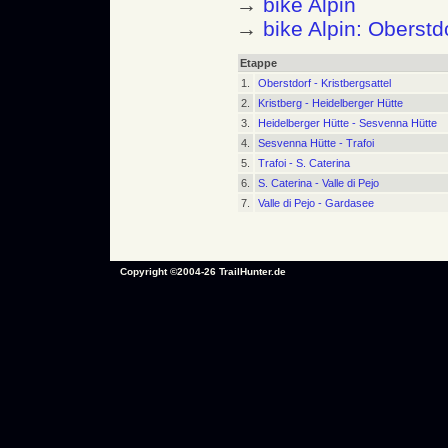
→
bike Alpin
→
bike Alpin: Oberstd
Etappe
1.
Oberstdorf - Kristbergsattel
2.
Kristberg - Heidelberger Hütte
3.
Heidelberger Hütte - Sesvenna Hütte
4.
Sesvenna Hütte - Trafoi
5.
Trafoi - S. Caterina
6.
S. Caterina - Valle di Pejo
7.
Valle di Pejo - Gardasee
Copyright ©2004-26 TrailHunter.de