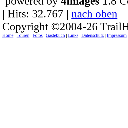
powered by
4images
1.8 C
| Hits: 32.767 |
nach oben
Copyright ©2004-26 TrailH
Home
|
Touren
|
Fotos
|
Gästebuch
|
Links
|
Datenschutz
|
Impressum