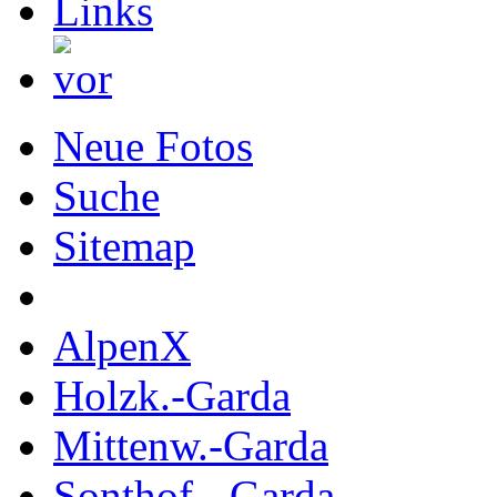
Neue Fotos
Suche
Sitemap
AlpenX
Holzk.-Garda
Mittenw.-Garda
Sonthof.- Garda