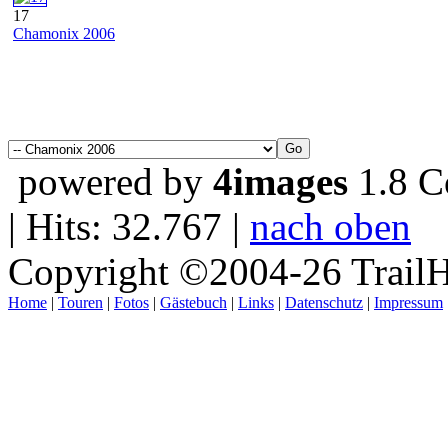
17
Chamonix 2006
powered by
4images
1.8 C
| Hits: 32.767 |
nach oben
Copyright ©2004-26 TrailH
Home
|
Touren
|
Fotos
|
Gästebuch
|
Links
|
Datenschutz
|
Impressum