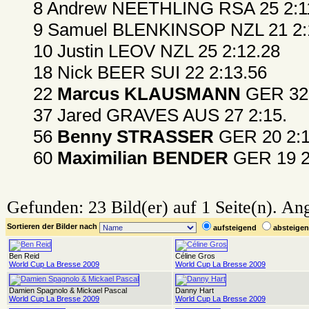
8 Andrew NEETHLING RSA 25 2:1
9 Samuel BLENKINSOP NZL 21 2:
10 Justin LEOV NZL 25 2:12.28
18 Nick BEER SUI 22 2:13.56
22
Marcus KLAUSMANN
GER 32 
37 Jared GRAVES AUS 27 2:15.
56
Benny STRASSER
GER 20 2:1
60
Maximilian BENDER
GER 19 2
Gefunden: 23 Bild(er) auf 1 Seite(n). Ang
Sortieren der Bilder nach
aufsteigend
absteig
Ben Reid
Céline Gros
World Cup La Bresse 2009
World Cup La Bresse 2009
Damien Spagnolo & Mickael Pascal
Danny Hart
World Cup La Bresse 2009
World Cup La Bresse 2009