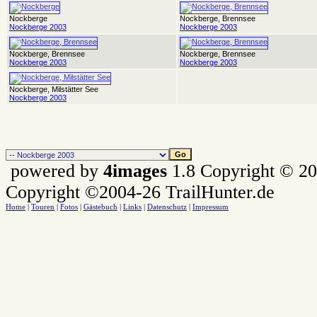
Nockberge
Nockberge, Brennsee
Nockberge 2003
Nockberge 2003
Nockberge, Brennsee
Nockberge, Brennsee
Nockberge 2003
Nockberge 2003
Nockberge, Milstätter See
Nockberge 2003
powered by
4images
1.8 Copyright © 2
Copyright ©2004-26 TrailHunter.de
Home
|
Touren
|
Fotos
|
Gästebuch
|
Links
|
Datenschutz
|
Impressum