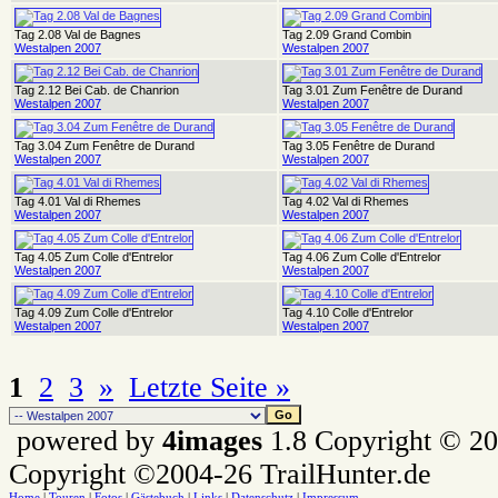
Tag 2.08 Val de Bagnes
Tag 2.09 Grand Combin
Westalpen 2007
Westalpen 2007
Tag 2.12 Bei Cab. de Chanrion
Tag 3.01 Zum Fenêtre de Durand
Westalpen 2007
Westalpen 2007
Tag 3.04 Zum Fenêtre de Durand
Tag 3.05 Fenêtre de Durand
Westalpen 2007
Westalpen 2007
Tag 4.01 Val di Rhemes
Tag 4.02 Val di Rhemes
Westalpen 2007
Westalpen 2007
Tag 4.05 Zum Colle d'Entrelor
Tag 4.06 Zum Colle d'Entrelor
Westalpen 2007
Westalpen 2007
Tag 4.09 Zum Colle d'Entrelor
Tag 4.10 Colle d'Entrelor
Westalpen 2007
Westalpen 2007
1
2
3
»
Letzte Seite »
powered by
4images
1.8 Copyright © 2
Copyright ©2004-26 TrailHunter.de
Home
|
Touren
|
Fotos
|
Gästebuch
|
Links
|
Datenschutz
|
Impressum