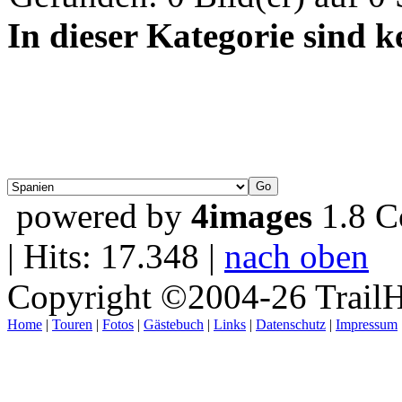
In dieser Kategorie sind 
powered by
4images
1.8 C
| Hits: 17.348 |
nach oben
Copyright ©2004-26 TrailH
Home
|
Touren
|
Fotos
|
Gästebuch
|
Links
|
Datenschutz
|
Impressum