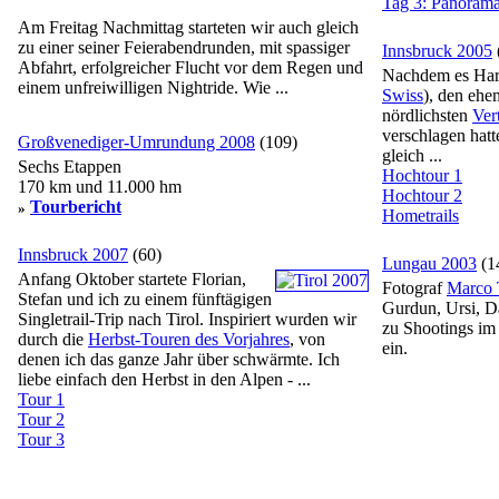
Tag 3: Panoram
Am Freitag Nachmittag starteten wir auch gleich
zu einer seiner Feierabendrunden, mit spassiger
Innsbruck 2005
Abfahrt, erfolgreicher Flucht vor dem Regen und
Nachdem es Har
einem unfreiwilligen Nightride. Wie ...
Swiss
), den ehe
nördlichsten
Ver
verschlagen hatt
Großvenediger-Umrundung 2008
(109)
gleich ...
Sechs Etappen
Hochtour 1
170 km und 11.000 hm
Hochtour 2
Tourbericht
»
Hometrails
Innsbruck 2007
(60)
Lungau 2003
(1
Anfang Oktober startete Florian,
Fotograf
Marco 
Stefan und ich zu einem fünftägigen
Gurdun, Ursi, D
Singletrail-Trip nach Tirol. Inspiriert wurden wir
zu Shootings i
durch die
Herbst-Touren des Vorjahres
, von
ein.
denen ich das ganze Jahr über schwärmte. Ich
liebe einfach den Herbst in den Alpen - ...
Tour 1
Tour 2
Tour 3