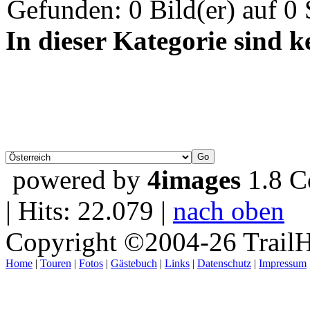
Gefunden: 0 Bild(er) auf 0 S
In dieser Kategorie sind 
powered by
4images
1.8 C
| Hits: 22.079 |
nach oben
Copyright ©2004-26 TrailH
Home
|
Touren
|
Fotos
|
Gästebuch
|
Links
|
Datenschutz
|
Impressum