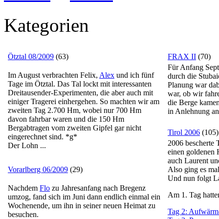
Kategorien
Ötztal 08/2009
(63)
FRAX II
(70)
Für Anfang Sept
Im August verbrachten Felix,
Alex
und ich fünf
durch die Stuba
Tage im Ötztal. Das Tal lockt mit interessanten
Planung war dabe
Dreitausender-Experimenten, die aber auch mit
war, ob wir fahr
einiger Tragerei einhergehen. So machten wir am
die Berge kamen
zweiten Tag 2.700 Hm, wobei nur 700 Hm
in Anlehnung a
davon fahrbar waren und die 150 Hm
Bergabtragen vom zweiten Gipfel gar nicht
Tirol 2006
(105)
eingerechnet sind. *g*
2006 bescherte T
Der Lohn ...
einen goldenen 
auch Laurent un
Vorarlberg 06/2009
(29)
Also ging es ma
Und nun folgt La
Nachdem
Flo
zu Jahresanfang nach Bregenz
Am 1. Tag hatten
umzog, fand sich im Juni dann endlich einmal ein
Wochenende, um ihn in seiner neuen Heimat zu
Tag 2: Aufwärm
besuchen.