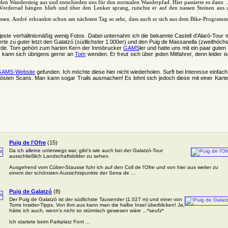
 den Wandersteig aus und entschieden uns für den normalen Wanderpfad. Hier passierte es dann ..
 Vorderrad hängen blieb und über den Lenker sprang, rutschte er auf den nassen Steinen aus 
ssen. André erkrankte schon am nächsten Tag so sehr, dass auch er sich aus dem Bike-Programm a
ipste verhältnismäßig wenig Fotos. Dabei unternahm ich die bekannte Castell d'Alaró-Tour 
erte zu guter letzt den Galatzó (südlichster 1.000er) und den Puig de Massanella (zweithöchs
 wurde. Tom gehört zum harten Kern der Innsbrucker
GAMS
ler und hatte uns mit ein paar guten
, kann sich übrigens gerne an
Tom
wenden. Er freut sich über jeden Mitfahrer, denn leider 
GAMS-Website
gefunden. Ich möchte diese hier nicht wiederholen. Surft bei Interesse einfach
lösten Scans. Man kann sogar Trails ausmachen! Es lohnt sich jedoch diese mit einer Karte 
Puig de l'Ofre
(15)
Da ich alleine unterwegs war, gibt's wie auch bei der Galatzó-Tour
ausschließlich Landschaftsbilder zu sehen.
Ausgehend vom Cúber-Stausse fuhr ich auf den Coll de l'Ofre und von hier aus weiter zu
einem der schönsten Aussichtspunkte der Serra de ...
Puig de Galatzó
(8)
Der Puig de Galatzó ist der südlichste Tausender (1.027 m) und einer von
Toms Insider-Tipps. Von ihm aus kann man die halbe Insel überblicken! Ja,
hätte ich auch, wenn's nicht so stürmisch gewesen wäre ...*seufz*
Ich startete beim Parkplatz Font ...