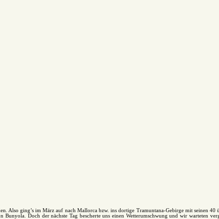
en. Also ging’s im März auf nach Mallorca bzw. ins dortige Tramuntana-Gebirge mit seinen 40 ü
 Bunyola. Doch der nächste Tag bescherte uns einen Wetterumschwung und wir warteten verge