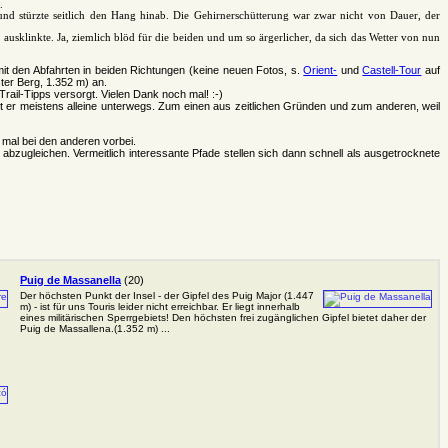
.
und stürzte seitlich den Hang hinab. Die Gehirnerschütterung war zwar nicht von Dauer, der
usklinkte. Ja, ziemlich blöd für die beiden und um so ärgerlicher, da sich das Wetter von nun
mit den Abfahrten in beiden Richtungen (keine neuen Fotos, s.
Orient-
und
Castell-Tour
auf
ter Berg, 1.352 m) an.
 Trail-Tipps versorgt. Vielen Dank noch mal! :-)
ist er meistens alleine unterwegs. Zum einen aus zeitlichen Gründen und zum anderen, weil
 mal bei den anderen vorbei.
abzugleichen. Vermeitlich interessante Pfade stellen sich dann schnell als ausgetrocknete
Puig de Massanella
(20)
Der höchsten Punkt der Insel - der Gipfel des Puig Major (1.447
m) - ist für uns Touris leider nicht erreichbar. Er liegt innerhalb
eines militärischen Sperrgebiets! Den höchsten frei zugänglichen Gipfel bietet daher der
Puig de Massallena.(1.352 m) ...