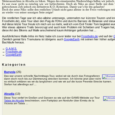
Wetteraussichten in Alcudia zu biken. Wegen des einsetzenden Niederschlags ließen wir jedoch
Es war zwar nicht so rutschig wie wir befürchteten. Doch als Niko an einer Stelle mit dem
gebrochenen Zeh jedoch ein definitives K.O.-Kriterium. Damit war’s für ihn gelaufen!
Doch der arme Niko sollte den restlichen Urlaub nicht ganz alleine in der Fewo verbringen mü
an wieder von seiner sonnigen Seite zeigte!
Die restlichen Tage war ich also alleine unterwegs, unternahm nur kürzere Touren und kn
Frosthelm.de), eine Tour über den Puig de l'Ofre und durchs Barranc de Biniaraix und steu
Auf diese letzte Tour freute ich mich um so mehr, weil ich vom Exil-Tiroler Tom begleitet
Wer etwas alpinere Trails bevorzugt und auch kein Problem mit Schieben und Tragen hat
diese Art des Bikens auf Malle anscheinend kaum Anhänger gefunden hat ...
Ausführlichere Malle-Infos im Netz habe ich zuvor leider nur bei
Frosthelm.de
und auf der
Ziemlich genial fürs Tramutana ist übrigens auch
GoogleEarth
mit seinen hier höher aufge
Bachläufe heraus.
→
G.A.M.S.
→
Frosthelm.de
→
GoogleEarth
Kategorien
Bunyola
(25)
Das war unsere schnelle Nachmittags-Tour, wobei wir sie durch das Fotografieren
dann doch noch bis zur Dämmerung strecken konnten. Ich könnte jetzt aber nicht
so einfach erklären wo wir da langfuhren und wie wir auf die kurze Freeride-Strecke kamen.
Stefan hat allerdings auf ...
Alcudia
(13)
Diese Tour verlief im Großen und Ganzen so wie auf der GAMS-Website zur Tour
Talaia de Alcudia
beschrieben, vom Parkplatz am Nordufer über Ermita de la
Victoria am Talaia ...