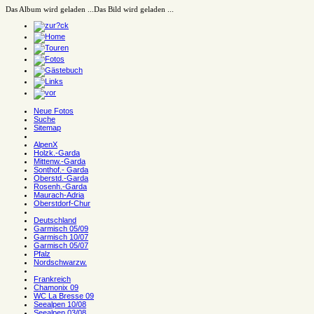
Das Album wird geladen ...
Das Bild wird geladen ...
Neue Fotos
Suche
Sitemap
AlpenX
Holzk.-Garda
Mittenw.-Garda
Sonthof.- Garda
Oberstd.-Garda
Rosenh.-Garda
Maurach-Adria
Oberstdorf-Chur
Deutschland
Garmisch 05/09
Garmisch 10/07
Garmisch 05/07
Pfalz
Nordschwarzw.
Frankreich
Chamonix 09
WC La Bresse 09
Seealpen 10/08
Seealpen 03/08