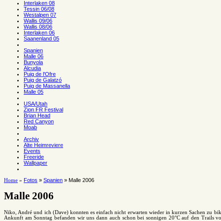
Interlaken 08
Tessin 06/08
Westalpen 07
Wallis 09/06
Wallis 08/06
Interlaken 06
Saanenland 05
Spanien
Malle 06
Bunyola
Alcudia
Puig de l'Ofre
Puig de Galatzó
Puig de Massanella
Malle 05
USA/Utah
Zion FR Festival
Brian Head
Red Canyon
Moab
Archiv
Alte Heimreviere
Events
Freeride
Wallpaper
Fotos
»
Spanien
» Malle 2006
Home
»
Malle 2006
Niko, André und ich (Dave) konnten es einfach nicht erwarten wieder in kurzen Sachen zu bik
Ankunft am Sonntag befanden wir uns dann auch schon bei sonnigen 20°C auf den Trails von