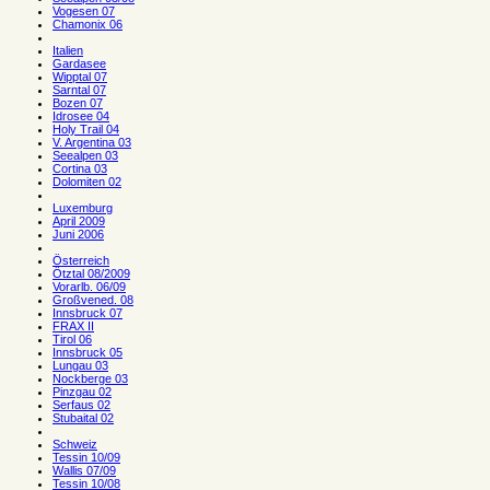
Vogesen 07
Chamonix 06
Italien
Gardasee
Wipptal 07
Sarntal 07
Bozen 07
Idrosee 04
Holy Trail 04
V. Argentina 03
Seealpen 03
Cortina 03
Dolomiten 02
Luxemburg
April 2009
Juni 2006
Österreich
Ötztal 08/2009
Vorarlb. 06/09
Großvened. 08
Innsbruck 07
FRAX II
Tirol 06
Innsbruck 05
Lungau 03
Nockberge 03
Pinzgau 02
Serfaus 02
Stubaital 02
Schweiz
Tessin 10/09
Wallis 07/09
Tessin 10/08