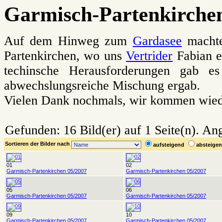
Garmisch-Partenkirchen
Auf dem Hinweg zum
Gardasee
machte
Partenkirchen, wo uns
Vertrider
Fabian e
techinsche Herausforderungen gab es
abwechslungsreiche Mischung ergab.
Vielen Dank nochmals, wir kommen wiede
Gefunden: 16 Bild(er) auf 1 Seite(n). Ang
Sortieren der Bilder nach
aufsteigend
absteig
01
02
Garmisch-Partenkirchen 05/2007
Garmisch-Partenkirchen 05/2007
05
06
Garmisch-Partenkirchen 05/2007
Garmisch-Partenkirchen 05/2007
09
10
Garmisch-Partenkirchen 05/2007
Garmisch-Partenkirchen 05/2007