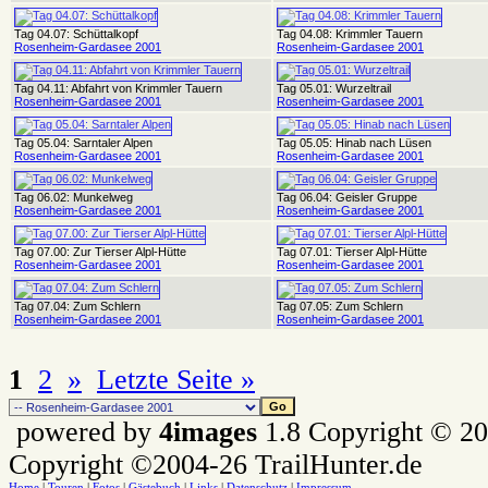
Tag 04.07: Schüttalkopf
Tag 04.08: Krimmler Tauern
Rosenheim-Gardasee 2001
Rosenheim-Gardasee 2001
Tag 04.11: Abfahrt von Krimmler Tauern
Tag 05.01: Wurzeltrail
Rosenheim-Gardasee 2001
Rosenheim-Gardasee 2001
Tag 05.04: Sarntaler Alpen
Tag 05.05: Hinab nach Lüsen
Rosenheim-Gardasee 2001
Rosenheim-Gardasee 2001
Tag 06.02: Munkelweg
Tag 06.04: Geisler Gruppe
Rosenheim-Gardasee 2001
Rosenheim-Gardasee 2001
Tag 07.00: Zur Tierser Alpl-Hütte
Tag 07.01: Tierser Alpl-Hütte
Rosenheim-Gardasee 2001
Rosenheim-Gardasee 2001
Tag 07.04: Zum Schlern
Tag 07.05: Zum Schlern
Rosenheim-Gardasee 2001
Rosenheim-Gardasee 2001
1
2
»
Letzte Seite »
powered by
4images
1.8 Copyright © 2
Copyright ©2004-26 TrailHunter.de
Home
|
Touren
|
Fotos
|
Gästebuch
|
Links
|
Datenschutz
|
Impressum