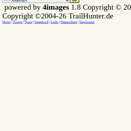
powered by
4images
1.8 Copyright © 2
Copyright ©2004-26 TrailHunter.de
Home
|
Touren
|
Fotos
|
Gästebuch
|
Links
|
Datenschutz
|
Impressum