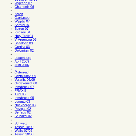
Vogesen 07
Chamonix 06
Italien
Gardasee
Wipptal 07
Sarntal 07
Bozen 07
Idrosee 04
Holy Trail 04
V. Argentina 03
Seealpen 03
Cortina 03
Dolomiten 02
Luxemburg
April 2009
Juni 2006
Österreich
Ötztal 08/2009
Vorarlb. 06/09
Großvened. 08
Innsbruck 07
FRAX II
Tirol 06
Innsbruck 05
Lungau 03
Nockberge 03
Pinzgau 02
Serfaus 02
Stubaital 02
Schweiz
Tessin 10/09
Wallis 07/09
Tessin 10/08