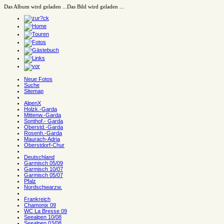
Das Album wird geladen ...
Das Bild wird geladen ...
Neue Fotos
Suche
Sitemap
AlpenX
Holzk.-Garda
Mittenw.-Garda
Sonthof.- Garda
Oberstd.-Garda
Rosenh.-Garda
Maurach-Adria
Oberstdorf-Chur
Deutschland
Garmisch 05/09
Garmisch 10/07
Garmisch 05/07
Pfalz
Nordschwarzw.
Frankreich
Chamonix 09
WC La Bresse 09
Seealpen 10/08
Seealpen 03/08