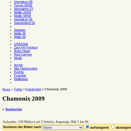
Interlaken 08
Tessin 06/08
Westalpen 07
Wallis 09/06
Wallis 08/06
Interlaken 06
Saanenland 05
Spanien
Malle 06
Malle 05
USA/Utah
Zion FR Festival
Brian Head
Red Canyon
Moab
Archiv
Alte Heimreviere
Events
Freeride
Wallpaper
Fotos
»
Frankreich
» Chamonix 2009
Home
»
Chamonix 2009
»
Tourbericht
Gefunden: 120 Bild(er) auf 3 Seite(n). Angezeigt: Bild 1 bis 40.
Sortieren der Bilder nach
aufsteigend
absteig