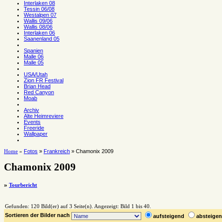
Interlaken 08
Tessin 06/08
Westalpen 07
Wallis 09/06
Wallis 08/06
Interlaken 06
Saanenland 05
Spanien
Malle 06
Malle 05
USA/Utah
Zion FR Festival
Brian Head
Red Canyon
Moab
Archiv
Alte Heimreviere
Events
Freeride
Wallpaper
Fotos
»
Frankreich
» Chamonix 2009
Home
»
Chamonix 2009
»
Tourbericht
Gefunden: 120 Bild(er) auf 3 Seite(n). Angezeigt: Bild 1 bis 40.
Sortieren der Bilder nach
aufsteigend
absteig