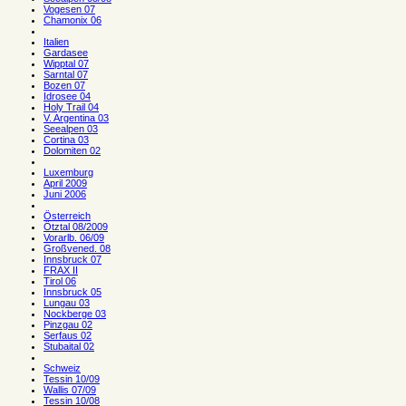
Vogesen 07
Chamonix 06
Italien
Gardasee
Wipptal 07
Sarntal 07
Bozen 07
Idrosee 04
Holy Trail 04
V. Argentina 03
Seealpen 03
Cortina 03
Dolomiten 02
Luxemburg
April 2009
Juni 2006
Österreich
Ötztal 08/2009
Vorarlb. 06/09
Großvened. 08
Innsbruck 07
FRAX II
Tirol 06
Innsbruck 05
Lungau 03
Nockberge 03
Pinzgau 02
Serfaus 02
Stubaital 02
Schweiz
Tessin 10/09
Wallis 07/09
Tessin 10/08