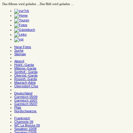
Das Album wird geladen ...
Das Bild wird geladen ...
Neue Fotos
Suche
Sitemap
AlpenX
Holzk.-Garda
Mittenw.-Garda
Sonthof.- Garda
Oberstd.-Garda
Rosenh.-Garda
Maurach-Adria
Oberstdorf-Chur
Deutschland
Garmisch 05/09
Garmisch 10/07
Garmisch 05/07
Pfalz
Nordschwarzw.
Frankreich
Chamonix 09
WC La Bresse 09
Seealpen 10/08
Seealpen 03/08