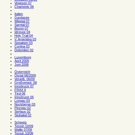
Vogesen 07
Chamonix 06
Italien
Gardasee
Wipptal 07
Sarntal 07
Bozen 07
Idrosee 04
Holy Trail 04
V. Argentina 03
Seealpen 03
Cortina 03
Dolomiten 02
Luxemburg
April 2009
Juni 2006
Österreich
Ötztal 08/2009
Vorarlb. 06/09
Großvened. 08
Innsbruck 07
FRAX II
Tirol 06
Innsbruck 05
Lungau 03
Nockberge 03
Pinzgau 02
Serfaus 02
Stubaital 02
Schweiz
Tessin 10/09
Wallis 07/09
Tessin 10/08