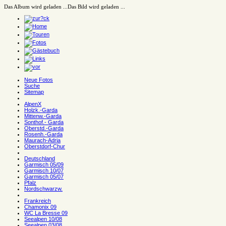
Das Album wird geladen ...
Das Bild wird geladen ...
Neue Fotos
Suche
Sitemap
AlpenX
Holzk.-Garda
Mittenw.-Garda
Sonthof.- Garda
Oberstd.-Garda
Rosenh.-Garda
Maurach-Adria
Oberstdorf-Chur
Deutschland
Garmisch 05/09
Garmisch 10/07
Garmisch 05/07
Pfalz
Nordschwarzw.
Frankreich
Chamonix 09
WC La Bresse 09
Seealpen 10/08
Seealpen 03/08