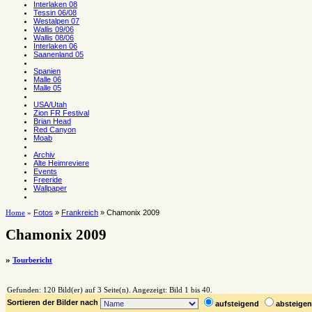
Interlaken 08
Tessin 06/08
Westalpen 07
Wallis 09/06
Wallis 08/06
Interlaken 06
Saanenland 05
Spanien
Malle 06
Malle 05
USA/Utah
Zion FR Festival
Brian Head
Red Canyon
Moab
Archiv
Alte Heimreviere
Events
Freeride
Wallpaper
Fotos
»
Frankreich
» Chamonix 2009
Home
»
Chamonix 2009
»
Tourbericht
Gefunden: 120 Bild(er) auf 3 Seite(n). Angezeigt: Bild 1 bis 40.
Sortieren der Bilder nach
aufsteigend
absteig